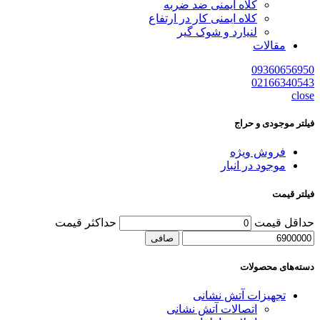
کلاه ایمنی ضد ضربه
کلاه ایمنی کار در ارتفاع
لنیارد و شوک گیر
مقالات
09360656950
02166340543
close
فیلتر موجودی و حراج
فروش ویژه
موجود در انبار
فیلتر قیمت
حداقل قیمت
حداكثر قيمت
صافی
دسته‌های محصولات
تجهیزات آتش نشانی
اتصالات آتش نشانی