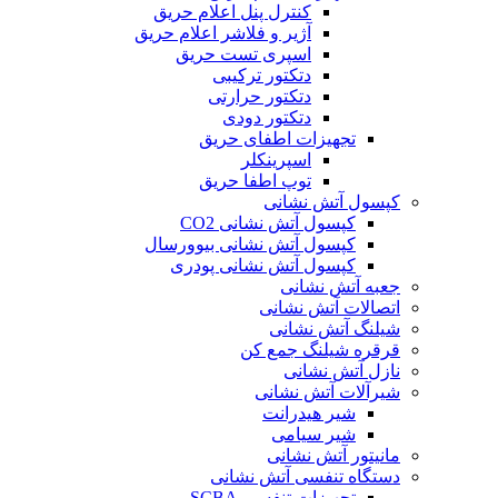
کنترل پنل اعلام حریق
آژیر و فلاشر اعلام حریق
اسپری تست حریق
دتکتور ترکیبی
دتکتور حرارتی
دتکتور دودی
تجهیزات اطفای حریق
اسپرینکلر
توپ اطفا حریق
کپسول آتش نشانی
کپسول آتش نشانی CO2
کپسول آتش نشانی بیوورسال
کپسول آتش نشانی پودری
جعبه آتش نشانی
اتصالات آتش نشانی
شیلنگ آتش نشانی
قرقره شیلنگ جمع کن
نازل آتش نشانی
شیرآلات آتش نشانی
شیر هیدرانت
شیر سیامی
مانیتور آتش نشانی
دستگاه تنفسی آتش نشانی
تجهیزات تنفسی SCBA