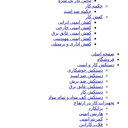
لباس کار یک سره
چکمه کار
چکمه ضد اسید
کفش کار
کفش ایمنی ایرانی
کفش ایمنی خارجی
کفش ایمنی عایق برق
کفش ایمنی مهندسی
کفش اداری و پرسنلی
صفحه اصلی
فروشگاه
دستکش کار و ایمنی
دستکش جوشکاری
دستکش ضد اسید
دستکش ضد برش
دستکش عایق برق
دستکش کار
دستکش کف مواد و تمام مواد
تجهیزات کار در ارتفاع
برانکارد
هارنس ایمنی
کمربند ایمنی
قلاب کارابین