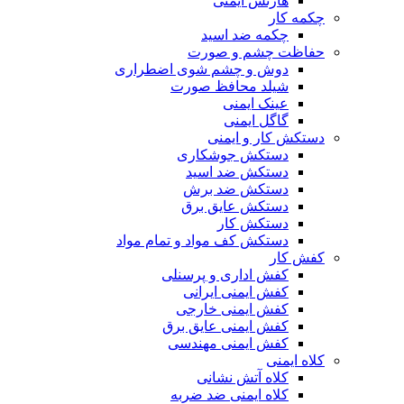
هارنس ایمنی
چکمه کار
چکمه ضد اسید
حفاظت چشم و صورت
دوش و چشم شوی اضطراری
شیلد محافظ صورت
عینک ایمنی
گاگل ایمنی
دستکش کار و ایمنی
دستکش جوشکاری
دستکش ضد اسید
دستکش ضد برش
دستکش عایق برق
دستکش کار
دستکش کف مواد و تمام مواد
کفش کار
کفش اداری و پرسنلی
کفش ایمنی ایرانی
کفش ایمنی خارجی
کفش ایمنی عایق برق
کفش ایمنی مهندسی
کلاه ایمنی
کلاه آتش نشانی
کلاه ایمنی ضد ضربه