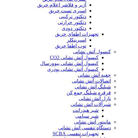
آژیر و فلاشر اعلام حریق
اسپری تست حریق
دتکتور ترکیبی
دتکتور حرارتی
دتکتور دودی
تجهیزات اطفای حریق
اسپرینکلر
توپ اطفا حریق
کپسول آتش نشانی
کپسول آتش نشانی CO2
کپسول آتش نشانی بیوورسال
کپسول آتش نشانی پودری
جعبه آتش نشانی
اتصالات آتش نشانی
شیلنگ آتش نشانی
قرقره شیلنگ جمع کن
نازل آتش نشانی
شیرآلات آتش نشانی
شیر هیدرانت
شیر سیامی
مانیتور آتش نشانی
دستگاه تنفسی آتش نشانی
تجهیزات تنفسی SCBA