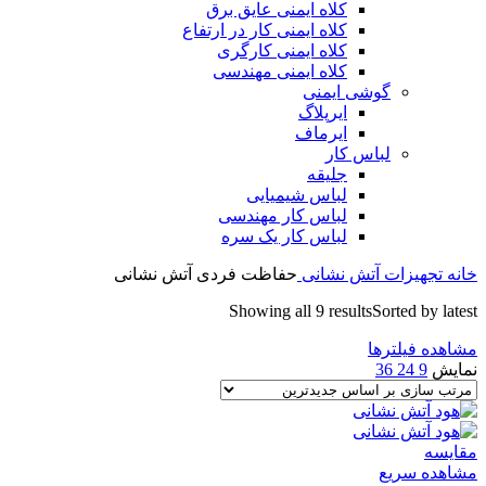
کلاه ایمنی عایق برق
کلاه ایمنی کار در ارتفاع
کلاه ایمنی کارگری
کلاه ایمنی مهندسی
گوشی ایمنی
ایرپلاگ
ایرماف
لباس کار
جلیقه
لباس شیمیایی
لباس کار مهندسی
لباس کار یک سره
خانه
تجهیزات آتش نشانی
حفاظت فردی آتش نشانی
Showing all 9 results
Sorted by latest
مشاهده فیلترها
نمایش
9
24
36
مقایسه
مشاهده سریع